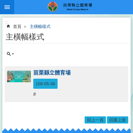
:::
跳到主要內容區塊
:::
首頁
主橫幅樣式
主橫幅樣式
苗栗縣立體育場
108-05-06
#
回上一頁
回最上面
:::