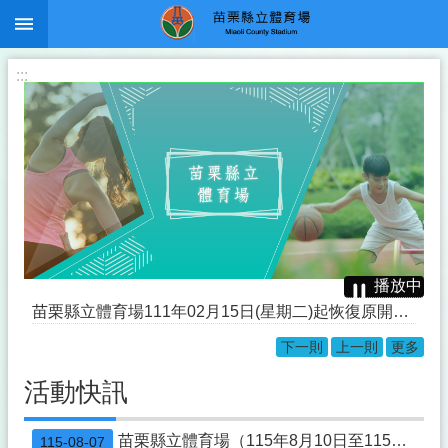
:::
跳到主要內容區塊
:::
播放中
苗栗縣立體育場111年02月15日(星期二)起恢復原開放時段自每日05：00～22：00
下一則
上一則
更多
本縣「遙控無人機飛航活動之區域-時間及其他管理事項」公告
活動快訊
「節水宣導」
修正「機場四周禁止施放有礙飛航安全物體」公告
苗栗縣立體育場（115年8月10日至115年8月16日）活動一覽表
115-08-07