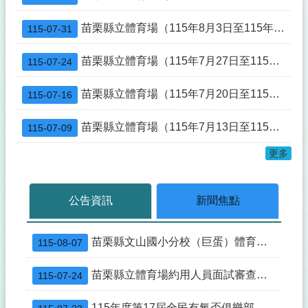
原住民族委員會「Ayoi阿優依電商平台」活動優惠活動
苗栗縣立體育場（115年8月3日至115年8月9日）活動一覽表
115-07-31
修正苗栗縣「遙控無人機飛航活動之區域-時間及其他管理事項」公告
苗栗縣立體育場（115年7月27日至115年8月2日）活動一覽表
115-07-24
修正「苗栗縣營建工程剩餘土石方處理及資源堆置處理場設置管理自治條例」條文公布令
109年7月1日不動產成交案件實際資訊申報登錄(實價登錄)新制實施
苗栗縣立體育場（115年7月20日至115年7月26日）活動一覽表
115-07-16
苗栗縣立體育場約用人員面試審查結果
苗栗縣立體育場（115年7月13日至115年7月19日）活動一覽表
115-07-09
苗栗縣立體育場災害防救標準作業流程圖及苗栗縣立體育場災害防救標準作業流程說明
更多
公告資訊
新聞焦點
苗栗縣文山國小分校（巨蛋）體育館游泳池委託營運管理文件
115-08-07
苗栗縣立體育場約用人員面試審查結果
115-07-24
115年度第17屆全民有氧盃俱樂部錦標賽選手培訓期間(7/20-8/19)滑輪溜冰場不開放