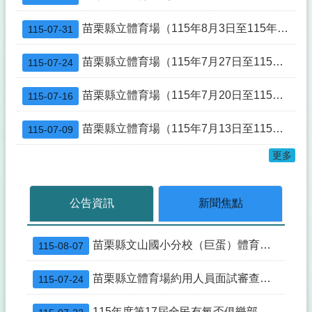
修正「機場四周禁止施放有礙飛航安全物體」公告
苗栗縣立體育場（115年8月3日至115年8月9日）活動一覽表
115-07-31
原住民族委員會「Ayoi阿優依電商平台」活動優惠活動
苗栗縣立體育場（115年7月27日至115年8月2日）活動一覽表
115-07-24
修正苗栗縣「遙控無人機飛航活動之區域-時間及其他管理事項」公告
修正「苗栗縣營建工程剩餘土石方處理及資源堆置處理場設置管理自治條例」條文公布令
苗栗縣立體育場（115年7月20日至115年7月26日）活動一覽表
115-07-16
109年7月1日不動產成交案件實際資訊申報登錄(實價登錄)新制實施
苗栗縣立體育場（115年7月13日至115年7月19日）活動一覽表
115-07-09
苗栗縣立體育場約用人員面試審查結果
更多
公告資訊
新聞焦點
苗栗縣文山國小分校（巨蛋）體育館游泳池委託營運管理文件
115-08-07
苗栗縣立體育場約用人員面試審查結果
115-07-24
115年度第17屆全民有氧盃俱樂部錦標賽選手培訓期間(7/20-8/19)滑輪溜冰場不開放