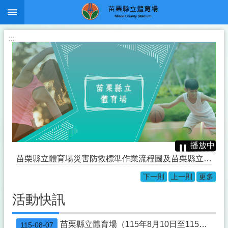
:::
跳到主要內容區塊
:::
播放中
苗栗縣立體育場災害防救標準作業流程圖及苗栗縣立體育場災害防救標準作業流程說明
下一則
上一則
更多
苗栗縣立體育場111年02月15日(星期二)起恢復原開放時段自每日05：00～22：00
活動快訊
本縣「遙控無人機飛航活動之區域-時間及其他管理事項」公告
「節水宣導」
苗栗縣立體育場（115年8月10日至115年8月16日）活動一覽表
115-08-07