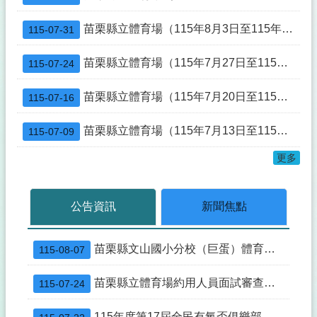
原住民族委員會「Ayoi阿優依電商平台」活動優惠活動
苗栗縣立體育場（115年8月3日至115年8月9日）活動一覽表
115-07-31
修正苗栗縣「遙控無人機飛航活動之區域-時間及其他管理事項」公告
苗栗縣立體育場（115年7月27日至115年8月2日）活動一覽表
115-07-24
修正「苗栗縣營建工程剩餘土石方處理及資源堆置處理場設置管理自治條例」條文公布令
109年7月1日不動產成交案件實際資訊申報登錄(實價登錄)新制實施
苗栗縣立體育場（115年7月20日至115年7月26日）活動一覽表
115-07-16
苗栗縣立體育場約用人員面試審查結果
苗栗縣立體育場（115年7月13日至115年7月19日）活動一覽表
115-07-09
苗栗縣立體育場災害防救標準作業流程圖及苗栗縣立體育場災害防救標準作業流程說明
更多
公告資訊
新聞焦點
苗栗縣文山國小分校（巨蛋）體育館游泳池委託營運管理文件
115-08-07
苗栗縣立體育場約用人員面試審查結果
115-07-24
115年度第17屆全民有氧盃俱樂部錦標賽選手培訓期間(7/20-8/19)滑輪溜冰場不開放