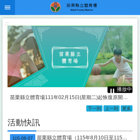
:::
跳到主要內容區塊
:::
播放中
苗栗縣立體育場111年02月15日(星期二)起恢復原開放時段自每日05：00～22：00
下一則
上一則
更多
本縣「遙控無人機飛航活動之區域-時間及其他管理事項」公告
活動快訊
「節水宣導」
修正「機場四周禁止施放有礙飛航安全物體」公告
苗栗縣立體育場（115年8月10日至115年8月16日）活動一覽表
115-08-07