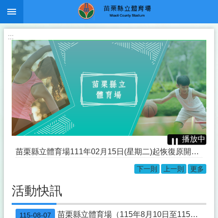
:::
跳到主要內容區塊
:::
播放中
苗栗縣立體育場111年02月15日(星期二)起恢復原開放時段自每日05：00～22：00
下一則
上一則
更多
本縣「遙控無人機飛航活動之區域-時間及其他管理事項」公告
活動快訊
「節水宣導」
修正「機場四周禁止施放有礙飛航安全物體」公告
苗栗縣立體育場（115年8月10日至115年8月16日）活動一覽表
115-08-07