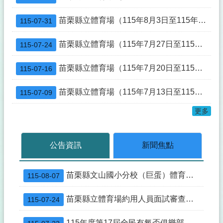
原住民族委員會「Ayoi阿優依電商平台」活動優惠活動
苗栗縣立體育場（115年8月3日至115年8月9日）活動一覽表
115-07-31
修正苗栗縣「遙控無人機飛航活動之區域-時間及其他管理事項」公告
苗栗縣立體育場（115年7月27日至115年8月2日）活動一覽表
115-07-24
修正「苗栗縣營建工程剩餘土石方處理及資源堆置處理場設置管理自治條例」條文公布令
109年7月1日不動產成交案件實際資訊申報登錄(實價登錄)新制實施
苗栗縣立體育場（115年7月20日至115年7月26日）活動一覽表
115-07-16
苗栗縣立體育場約用人員面試審查結果
苗栗縣立體育場（115年7月13日至115年7月19日）活動一覽表
115-07-09
苗栗縣立體育場災害防救標準作業流程圖及苗栗縣立體育場災害防救標準作業流程說明
更多
公告資訊
新聞焦點
苗栗縣文山國小分校（巨蛋）體育館游泳池委託營運管理文件
115-08-07
苗栗縣立體育場約用人員面試審查結果
115-07-24
115年度第17屆全民有氧盃俱樂部錦標賽選手培訓期間(7/20-8/19)滑輪溜冰場不開放