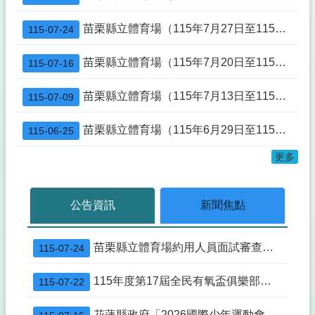
修正苗栗縣「遙控無人機飛航活動之區域-時間及其他管理事項」公告
苗栗縣立體育場（115年7月27日至115年8月2日）活動一覽表
115-07-24
修正「苗栗縣營建工程剩餘土石方處理及資源堆置處理場設置管理自治條例」條文公布令
苗栗縣立體育場（115年7月20日至115年7月26日）活動一覽表
115-07-16
109年7月1日不動產成交案件實際資訊申報登錄(實價登錄)新制實施
苗栗縣立體育場約用人員面試審查結果
苗栗縣立體育場（115年7月13日至115年7月19日）活動一覽表
115-07-09
苗栗縣立體育場災害防救標準作業流程圖及苗栗縣立體育場災害防救標準作業流程說明
苗栗縣立體育場（115年6月29日至115年7月5日）活動一覽表
115-06-25
苗栗縣立體育場111年02月15日(星期二)起恢復原開放時段自每日05：00～22：00
更多
公告資訊
新聞焦點
苗栗縣立體育場約用人員面試審查結果
115-07-24
115年度第17屆全民有氧盃俱樂部錦標賽選手培訓期間(7/20-8/19)滑輪溜冰場不開放
115-07-22
花蓮縣政府「2026國際少年運動會」宣傳影音