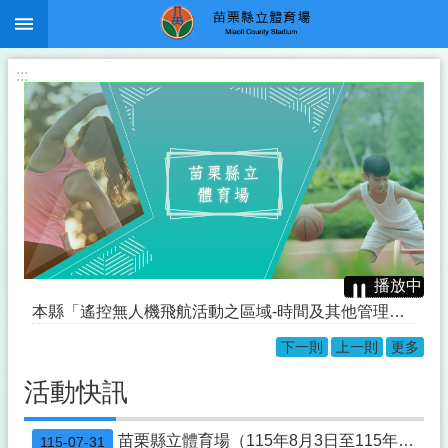
:::
跳到主要內容區塊
:::
播放中
本縣「遙控無人機飛航活動之區域-時間及其他管理事項」公告
下一則
上一則
更多
「節水宣導」
活動快訊
修正「機場四周禁止施放有礙飛航安全物體」公告
原住民族委員會「Ayoi阿優依電商平台」活動優惠活動
苗栗縣立體育場（115年8月3日至115年8月9日）活動一覽表
115-07-31